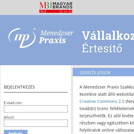
SZERZŐI JOGOK
BEJELENTKEZÉS
A Menedzser Praxis Szakki
kezelése alatt álló webold
Creative Commons 2.5
(Nev
E-mail cím:
tovább!) licenc feltételei
terjeszthetők. Ez alól kivét
Jelszó:
részben vagy egészében kö
folyóiratok online változat