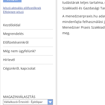
tudástárak teljes tartalma
Jelszó-aktiválás előfizetőknek
Szakkiadó és Gazdasági Tan
Elfelejtett jelszó
A menedzserpraxis.hu ada
mindenfajta felhasználási 
Kezdőoldal
Menedzser Praxis Szakkiadó
meg.
Megrendelés
Előfizetéseinkről
Még nem ügyfelünk?
Hírlevél
Cégünkről, kapcsolat
MAGAZINVÁLASZTÁS
Vállalkozói Értesítő - Építőipar