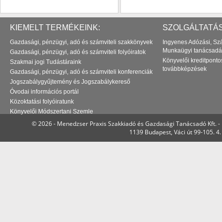
KIEMELT TERMÉKEINK:
SZOLGÁLTATÁS
Gazdasági, pénzügyi, adó és számviteli szakkönyvek
Ingyenes Adózási, Szá
Munkaügyi tanácsadá
Gazdasági, pénzügyi, adó és számviteli folyóiratok
Könyvelői kreditponto
Szakmai jogi Tudástáraink
továbbképzések
Gazdasági, pénzügyi, adó és számviteli konferenciák
Jogszabálygyűjtemény és Jogszabálykereső
Óvodai információs portál
Közoktatási folyóiratunk
Könyvelői Módszertani Szemle
© 2026 - Menedzser Praxis Szakkiadó és Gazdasági Tanácsadó Kft. -
1139 Budapest, Váci út 99-105. 4.